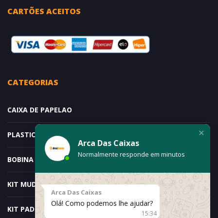
CARTÕES ACEITOS
CATEGORIAS
CAIXA DE PAPELAO
PLASTICO BOLHA
Arca Das Caixas
Normalmente responde em minutos
BOBINA E ROLO DE PAPELÃO
KIT MUDANÇA – DOIS QUARTOS
Arca Das Caixas
Olá! Como podemos lhe ajudar?
KIT PADRÃO ESPECIAL
15:34