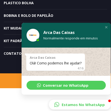
PLASTICO BOLHA
BOBINA E ROLO DE PAPELÃO
KIT MUDANÇA – DOIS QUARTOS
Arca Das Caixas
Normalmente responde em minutos
KIT PADRÃO ESPECIAL
CONTATO
Arca Das Caixas
Olá! Como podemos lhe ajudar?
4:16
© ArcaDasCaixas 2019
Conversar no WhatsApp
Estamos No WhatsApp