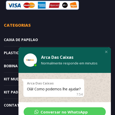
CATEGORIAS
CAIXA DE PAPELAO
PLASTICO BOLHA
Arca Das Caixas
Normalmente responde em minutos
BOBINA E ROLO DE PAPELÃO
KIT MUDANÇA – DOIS QUARTOS
Arca Das Caixas
Olá! Como podemos lhe ajudar?
KIT PADRÃO ESPECIAL
7:54
CONTATO
Conversar no WhatsApp