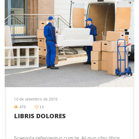
10 de setembro de 2016
476
11
LIBRIS DOLORES
Scaevola referrentur cum te. At quo cibo libris,