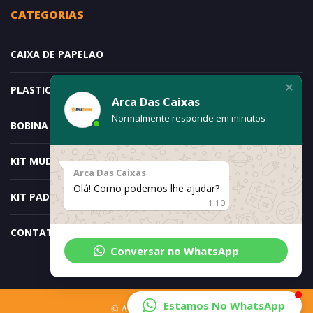
CATEGORIAS
CAIXA DE PAPELAO
PLASTICO BOLHA
Arca Das Caixas
Normalmente responde em minutos
BOBINA E ROLO DE PAPELÃO
KIT MUDANÇA – DOIS QUARTOS
Arca Das Caixas
Olá! Como podemos lhe ajudar?
KIT PADRÃO ESPECIAL
1:10
CONTATO
Conversar no WhatsApp
Estamos No WhatsApp
© ArcaDasCaixas 2019